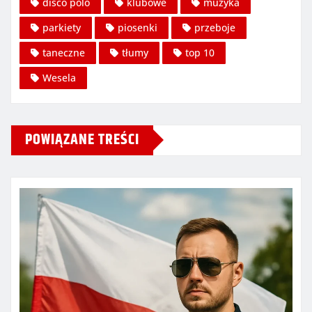
disco polo
klubowe
muzyka
parkiety
piosenki
przeboje
taneczne
tłumy
top 10
Wesela
POWIĄZANE TREŚCI