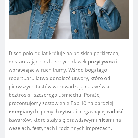
Disco polo od lat króluje na polskich parkietach,
dostarczając niezliczonych dawek
pozytywna
i
wprawiając w ruch tłumy. Wśród bogatego
repertuaru łatwo odnaleźć utwory, które od
pierwszych taktów wprowadzają nas w świat
beztroski i szczerego uśmiechu. Poniżej
prezentujemy zestawienie Top 10 najbardziej
energia
nych, pełnych
rytм
u i niegasnącej
radość
kawałków, które stały się prawdziwymi
hit
ami na
weselach, festynach i rodzinnych imprezach.