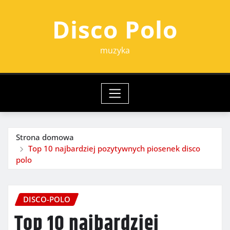
Przejdź
Disco Polo
do
treści
muzyka
Strona domowa
Top 10 najbardziej pozytywnych piosenek disco
polo
DISCO-POLO
Top 10 najbardziej