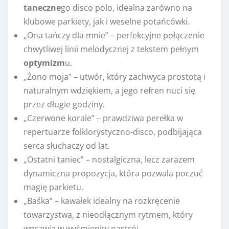
taneczne
go disco polo, idealna zarówno na
klubowe parkiety, jak i weselne potańcówki.
„Ona tańczy dla mnie” – perfekcyjne połączenie
chwytliwej linii melodycznej z tekstem pełnym
optymizm
u.
„Żono moja” – utwór, który zachwyca prostotą i
naturalnym wdziękiem, a jego refren nuci się
przez długie godziny.
„Czerwone korale” – prawdziwa perełka w
repertuarze folklorystyczno-disco, podbijająca
serca słuchaczy od lat.
„Ostatni taniec” – nostalgiczna, lecz zarazem
dynamiczna propozycja, która pozwala poczuć
magię parkietu.
„Baśka” – kawałek idealny na rozkręcenie
towarzystwa, z nieodłącznym rytmem, który
wprawia w wyśmienity nastrój.