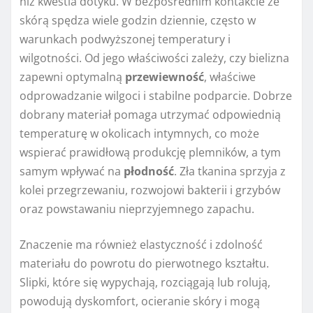
niż kwestia dotyku. W bezpośrednim kontakcie ze
skórą spędza wiele godzin dziennie, często w
warunkach podwyższonej temperatury i
wilgotności. Od jego właściwości zależy, czy bielizna
zapewni optymalną
przewiewność
, właściwe
odprowadzanie wilgoci i stabilne podparcie. Dobrze
dobrany materiał pomaga utrzymać odpowiednią
temperaturę w okolicach intymnych, co może
wspierać prawidłową produkcję plemników, a tym
samym wpływać na
płodność
. Zła tkanina sprzyja z
kolei przegrzewaniu, rozwojowi bakterii i grzybów
oraz powstawaniu nieprzyjemnego zapachu.
Znaczenie ma również elastyczność i zdolność
materiału do powrotu do pierwotnego kształtu.
Slipki, które się wypychają, rozciągają lub rolują,
powodują dyskomfort, ocieranie skóry i mogą