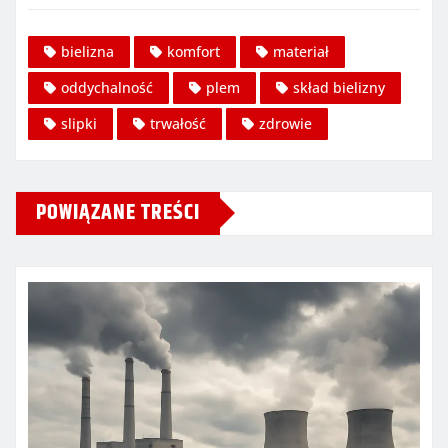
bielizna
komfort
materiał
oddychalność
plem
skład bielizny
slipki
trwałość
zdrowie
POWIĄZANE TREŚCI