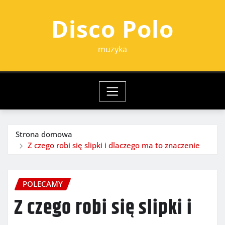
Przejdź
Disco Polo
do
treści
muzyka
Strona domowa
Z czego robi się slipki i dlaczego ma to znaczenie
POLECAMY
Z czego robi się slipki i