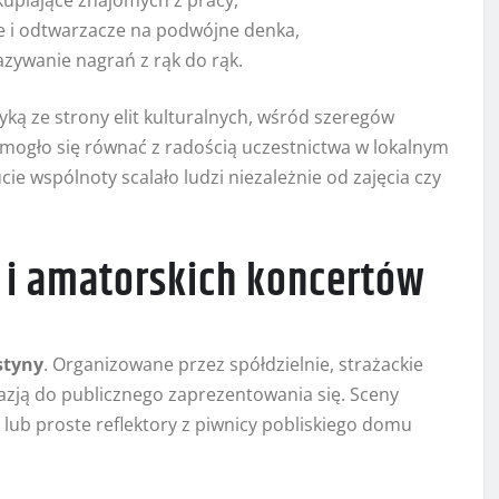
kupiające znajomych z pracy,
i odtwarzacze na podwójne denka,
kazywanie nagrań z rąk do rąk.
tyką ze strony elit kulturalnych, wśród szeregów
 mogło się równać z radością uczestnictwa w lokalnym
e wspólnoty scalało ludzi niezależnie od zajęcia czy
 i amatorskich koncertów
styny
. Organizowane przez spółdzielnie, strażackie
okazją do publicznego zaprezentowania się. Sceny
lub proste reflektory z piwnicy pobliskiego domu