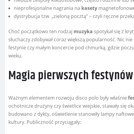
nieduże zespoły kilkuosobowe, często rodzinne lub s
nieprofesjonalne nagrania na
kasety
magnetofonowe 
dystrybucja tzw. „zieloną pocztą” – czyli ręczne prze
Choć początkowo ten rodzaj
muzyka
spotykał się z kry
słuchaczy zdobywał coraz większą popularność. Nic nie
festynie czy małym koncercie pod chmurką, gdzie poczuci
wieku.
Magia pierwszych festynów
Ważnym elementem rozwoju disco polo były właśnie
fe
ochotnicze drużyny czy świetlice wiejskie, stawały się 
budowano z dykty, oświetlenie stanowiły lampy naftowe 
kultury. Publiczność przyciągały: