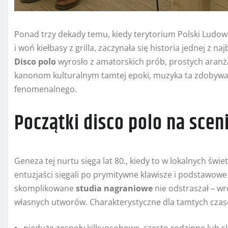
Ponad trzy dekady temu, kiedy terytorium Polski Ludow
i woń kiełbasy z grilla, zaczynała się historia jednej z 
Disco polo
wyrosło z amatorskich prób, prostych aranża
kanonom kulturalnym tamtej epoki, muzyka ta zdobywała
fenomenalnego.
Początki disco polo na scen
Geneza tej nurtu sięga lat 80., kiedy to w lokalnych świ
entuzjaści sięgali po prymitywne klawisze i podstawow
skomplikowane
studia nagraniowe
nie odstraszał – wr
własnych utworów. Charakterystyczne dla tamtych czas