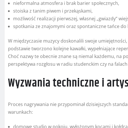
nieformalna atmosfera i brak barier społecznych,
stoiska z tanim piwem i przekąskami,
możliwość realizacji pierwszej, własnej „gwiazdy” wiejs
spotkania ze znajomymi oraz spontaniczne tańce do 
W międzyczasie muzycy doskonalili swoje umiejętności, a
podstawie tworzono kolejne kawałki, wypełniające repert
Choć nazwy te obecnie znane są niemal każdemu, na pocz
perspektywa rozgłosu w radiu studenckim czy na falach 
Wyzwania techniczne i arty
Proces nagrywania nie przypominał dzisiejszych stand
warunkach:
domowe studio w pokoju, wyłożonym kocami i kołdra