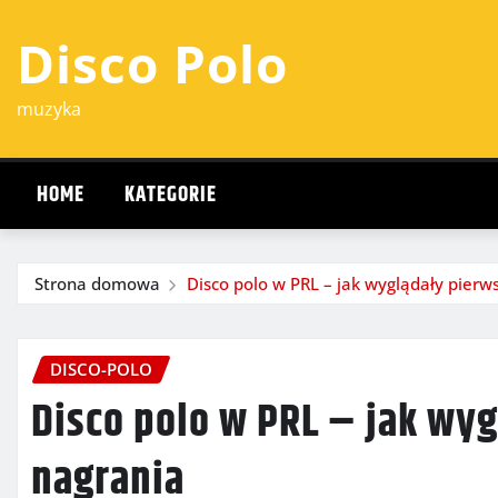
Przejdź
Disco Polo
do
treści
muzyka
HOME
KATEGORIE
Strona domowa
Disco polo w PRL – jak wyglądały pierws
DISCO-POLO
Disco polo w PRL – jak wyg
nagrania