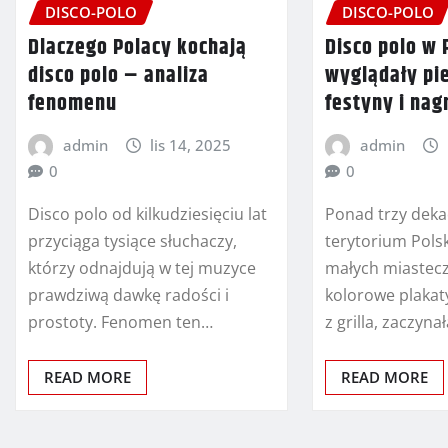
DISCO-POLO
DISCO-POLO
Dlaczego Polacy kochają
Disco polo w 
disco polo – analiza
wyglądały pi
fenomenu
festyny i nag
admin
lis 14, 2025
admin
0
0
Disco polo od kilkudziesięciu lat
Ponad trzy deka
przyciąga tysiące słuchaczy,
terytorium Pols
którzy odnajdują w tej muzyce
małych miastecz
prawdziwą dawkę radości i
kolorowe plakaty
prostoty. Fenomen ten…
z grilla, zaczyna
READ MORE
READ MORE