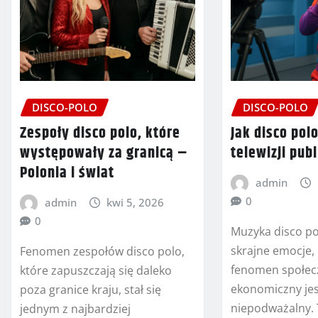
DISCO-POLO
DISCO-POLO
Zespoły disco polo, które
Jak disco polo
występowały za granicą –
telewizji publ
Polonia i świat
admin
0
admin
kwi 5, 2026
0
Muzyka disco po
skrajne emocje, 
Fenomen zespołów disco polo,
fenomen społecz
które zapuszczają się daleko
ekonomiczny je
poza granice kraju, stał się
niepodważalny.
jednym z najbardziej