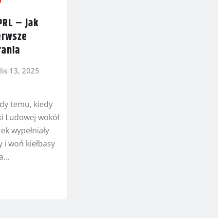
PRL – jak
erwsze
rania
lis 13, 2025
dy temu, kiedy
ki Ludowej wokół
ek wypełniały
 i woń kiełbasy
ła…