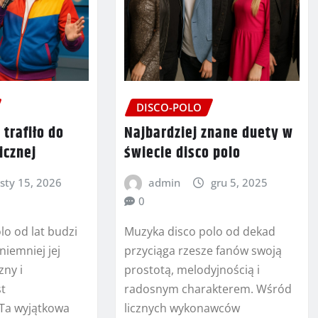
DISCO-POLO
 trafiło do
Najbardziej znane duety w
icznej
świecie disco polo
sty 15, 2026
admin
gru 5, 2025
0
lo od lat budzi
Muzyka disco polo od dekad
niemniej jej
przyciąga rzesze fanów swoją
ny i
prostotą, melodyjnością i
st
radosnym charakterem. Wśród
 Ta wyjątkowa
licznych wykonawców