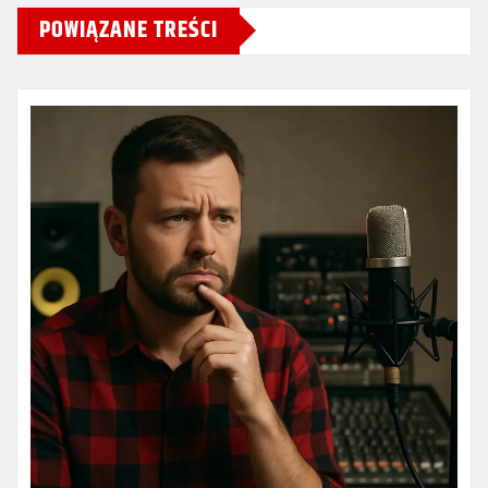
POWIĄZANE TREŚCI