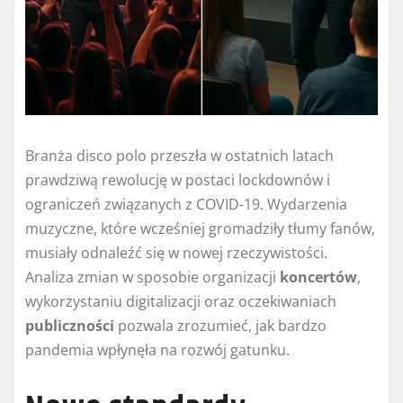
Branża disco polo przeszła w ostatnich latach
prawdziwą rewolucję w postaci lockdownów i
ograniczeń związanych z COVID-19. Wydarzenia
muzyczne, które wcześniej gromadziły tłumy fanów,
musiały odnaleźć się w nowej rzeczywistości.
Analiza zmian w sposobie organizacji
koncertów
,
wykorzystaniu digitalizacji oraz oczekiwaniach
publiczności
pozwala zrozumieć, jak bardzo
pandemia wpłynęła na rozwój gatunku.