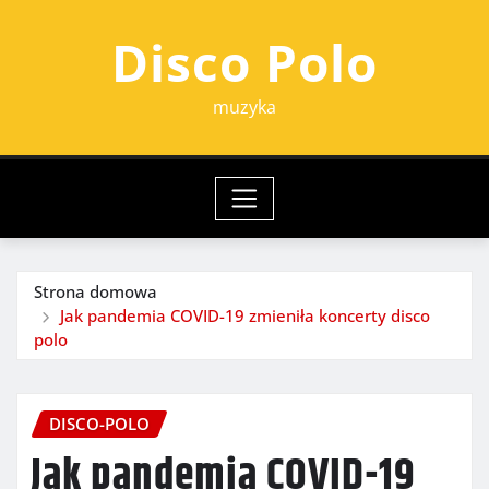
Przejdź
Disco Polo
do
treści
muzyka
Strona domowa
Jak pandemia COVID-19 zmieniła koncerty disco
polo
DISCO-POLO
Jak pandemia COVID-19