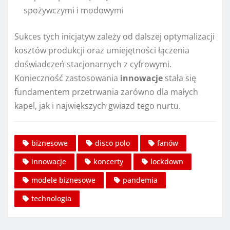
spożywczymi i modowymi
Sukces tych inicjatyw zależy od dalszej optymalizacji
kosztów produkcji oraz umiejętności łączenia
doświadczeń stacjonarnych z cyfrowymi.
Konieczność zastosowania
innowacje
stała się
fundamentem przetrwania zarówno dla małych
kapel, jak i największych gwiazd tego nurtu.
biznesowe
disco polo
fanów
innowacje
koncerty
lockdown
modele biznesowe
pandemia
technologia