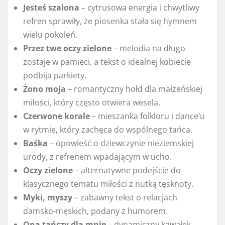
Jesteś szalona
– cytrusowa energia i chwytliwy
refren sprawiły, że piosenka stała się hymnem
wielu pokoleń.
Przez twe oczy zielone
– melodia na długo
zostaje w pamięci, a tekst o idealnej kobiecie
podbija parkiety.
Żono moja
– romantyczny hołd dla małżeńskiej
miłości, który często otwiera wesela.
Czerwone korale
– mieszanka folkloru i dance’u
w rytmie, który zachęca do wspólnego tańca.
Baśka
– opowieść o dziewczynie nieziemskiej
urody, z refrenem wpadającym w ucho.
Oczy zielone
– alternatywne podejście do
klasycznego tematu miłości z nutką tęsknoty.
Myki, myszy
– zabawny tekst o relacjach
damsko-męskich, podany z humorem.
Ona tańczy dla mnie
– dynamiczny kawałek,