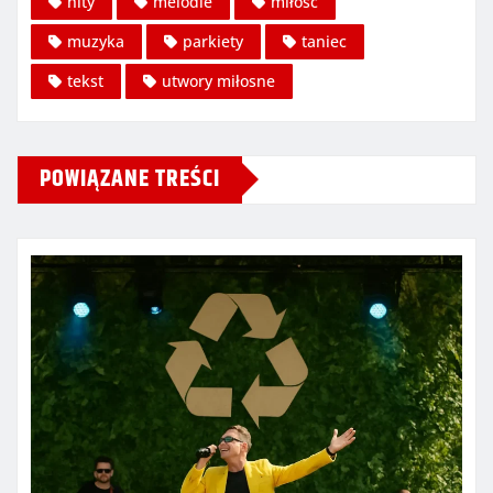
hity
melodie
miłość
muzyka
parkiety
taniec
tekst
utwory miłosne
POWIĄZANE TREŚCI