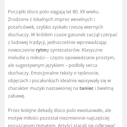
Początki disco polo sięgają lat 80. XX wieku.
Zrodzone z lokalnych imprez weselnych i
potańcówek, szybko zyskało rzeszę wiernych
słuchaczy. W krótkim czasie gatunek zaczął czerpać
z ludowej tradycji, jednocześnie wprowadzając
nowoczesne
rytm
y syntezatorów. Klasyczne
melodie o miłości – często opowiedziane prostym,
ale sugestywnym językiem – podbiły serca
słuchaczy. Emocjonalne teksty o tęsknocie,
objęciach i pocałunkach idealnie wpisywały się w
charakter muzyki nastawionej na
taniec
i świetną
zabawę.
Przez kolejne dekady disco polo ewoluowało, ale
motyw miłości pozostał niezmiennie najczęściej
poruszanym tematem. Artyści starali się odkrywać