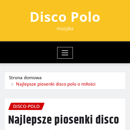
Przejdź
Disco Polo
do
treści
muzyka
Strona domowa
Najlepsze piosenki disco polo o miłości
DISCO-POLO
Najlepsze piosenki disco