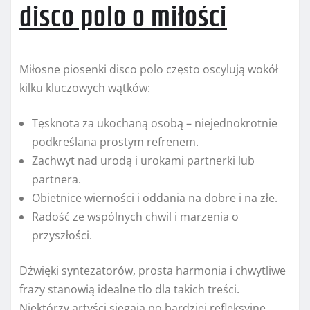
disco polo o miłości
Miłosne piosenki disco polo często oscylują wokół
kilku kluczowych wątków:
Tęsknota za ukochaną osobą – niejednokrotnie
podkreślana prostym refrenem.
Zachwyt nad urodą i urokami partnerki lub
partnera.
Obietnice wierności i oddania na dobre i na złe.
Radość ze wspólnych chwil i marzenia o
przyszłości.
Dźwięki syntezatorów, prosta harmonia i chwytliwe
frazy stanowią idealne tło dla takich treści.
Niektórzy artyści sięgają po bardziej refleksyjne