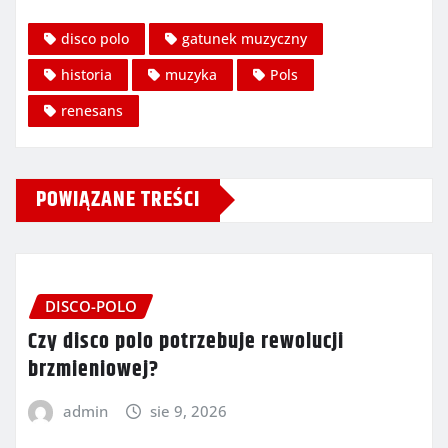
disco polo
gatunek muzyczny
historia
muzyka
Pols
renesans
POWIĄZANE TREŚCI
DISCO-POLO
Czy disco polo potrzebuje rewolucji
brzmieniowej?
admin
sie 9, 2026