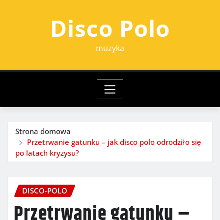
Przejdź
Disco Polo
do
treści
muzyka
Strona domowa
Przetrwanie gatunku – jak disco polo odrodziło się
po latach kryzysu?
DISCO-POLO
Przetrwanie gatunku –