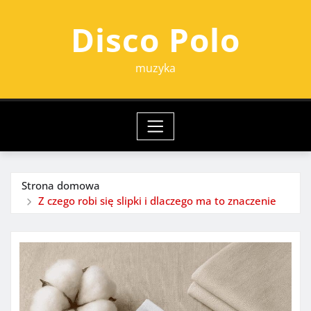
Przejdź
Disco Polo
do
treści
muzyka
Strona domowa
Z czego robi się slipki i dlaczego ma to znaczenie