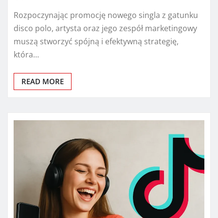
Rozpoczynając promocję nowego singla z gatunku
disco polo, artysta oraz jego zespół marketingowy
muszą stworzyć spójną i efektywną strategię,
która…
READ MORE