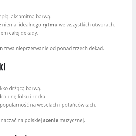
epłą, aksamitną barwą.
e niemal idealnego
rytmu
we wszystkich utworach.
olem całej dekady.
n
trwa nieprzerwanie od ponad trzech dekad.
ki
ekko drżącą barwą.
obinę folku i rocka.
 popularność na weselach i potańcówkach.
znaczać na polskiej
scenie
muzycznej.