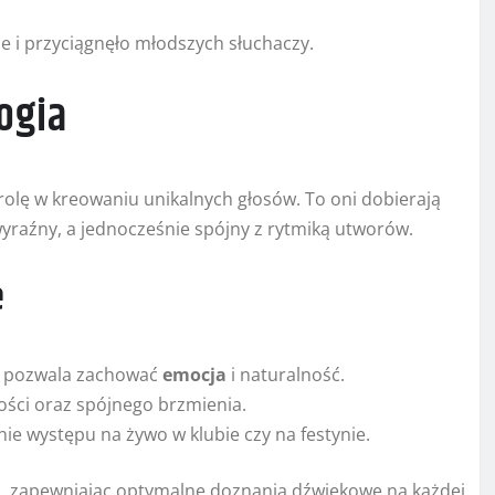
e i przyciągnęło młodszych słuchaczy.
ogia
rolę w kreowaniu unikalnych głosów. To oni dobierają
ł wyraźny, a jednocześnie spójny z rytmiką utworów.
e
y pozwala zachować
emocja
i naturalność.
ści oraz spójnego brzmienia.
nie występu na żywo w klubie czy na festynie.
ą, zapewniając optymalne doznania dźwiękowe na każdej