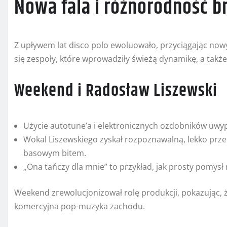
Nowa fala i różnorodność b
Z upływem lat disco polo ewoluowało, przyciągając nowy
się zespoły, które wprowadziły świeżą dynamikę, a także
Weekend i Radosław Liszewski
Użycie autotune’a i elektronicznych ozdobników uwy
Wokal Liszewskiego zyskał rozpoznawalną, lekko prze
basowym bitem.
„Ona tańczy dla mnie” to przykład, jak prosty pomys
Weekend zrewolucjonizował rolę produkcji, pokazując, ż
komercyjna pop-muzyka zachodu.