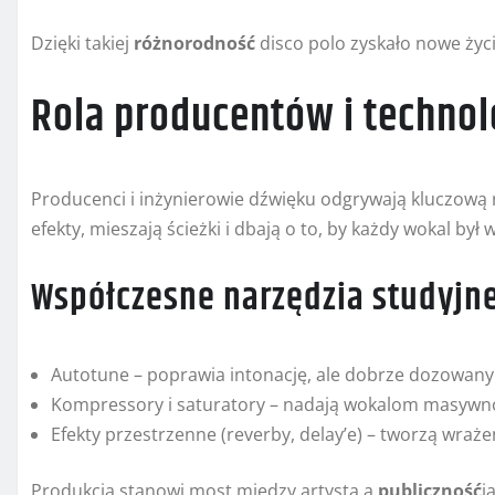
Dzięki takiej
różnorodność
disco polo zyskało nowe życi
Rola producentów i technol
Producenci i inżynierowie dźwięku odgrywają kluczową 
efekty, mieszają ścieżki i dbają o to, by każdy wokal by
Współczesne narzędzia studyjn
Autotune – poprawia intonację, ale dobrze dozowan
Kompressory i saturatory – nadają wokalom masywno
Efekty przestrzenne (reverby, delay’e) – tworzą wraże
Produkcja stanowi most między artystą a
publiczność
i