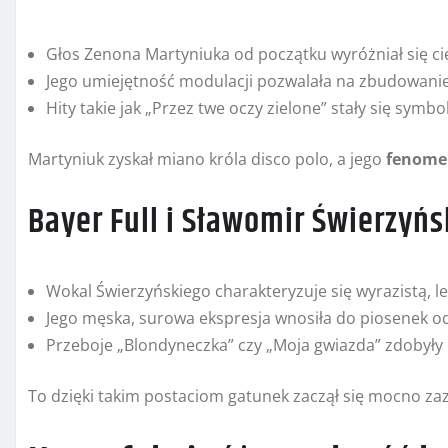
Głos Zenona Martyniuka od początku wyróżniał się ci
Jego umiejętność modulacji pozwalała na zbudowani
Hity takie jak „Przez twe oczy zielone” stały się symb
Martyniuk zyskał miano króla disco polo, a jego
fenome
Bayer Full i Sławomir Świerzyńs
Wokal Świerzyńskiego charakteryzuje się wyrazistą, l
Jego męska, surowa ekspresja wnosiła do piosenek odr
Przeboje „Blondyneczka” czy „Moja gwiazda” zdobyły
To dzięki takim postaciom gatunek zaczął się mocno za