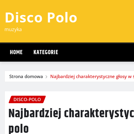
Przejdź
Disco Polo
do
treści
muzyka
HOME
KATEGORIE
Strona domowa
Najbardziej charakterystyczne głosy w 
DISCO-POLO
Najbardziej charakterystyc
polo