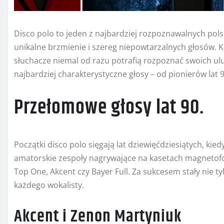
Disco polo to jeden z najbardziej rozpoznawalnych pol
unikalne brzmienie i szereg niepowtarzalnych głosów.
słuchacze niemal od razu potrafią rozpoznać swoich ulu
najbardziej charakterystyczne głosy – od pionierów la
Przełomowe głosy lat 90.
Początki disco polo sięgają lat dziewięćdziesiątych, kied
amatorskie zespoły nagrywające na kasetach magnetofon
Top One, Akcent czy Bayer Full. Za sukcesem stały nie t
każdego wokalisty.
Akcent i Zenon Martyniuk